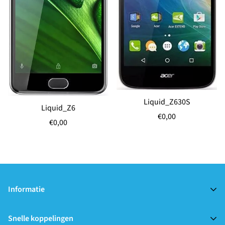
Liquid_Z630S
Liquid_Z6
Normale
€0,00
Normale
€0,00
prijs
prijs
Informatie
Reparaties
Snelle koppelingen