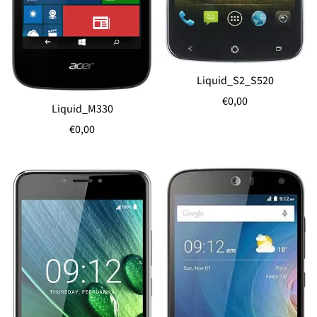
Liquid_S2_S520
Normale
€0,00
Liquid_M330
prijs
Normale
€0,00
prijs